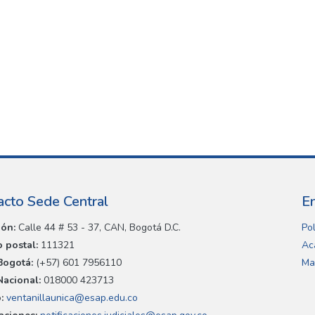
acto Sede Central
E
ión:
Calle 44 # 53 - 37, CAN, Bogotá D.C.
Pol
 postal:
111321
Ac
Bogotá:
(+57) 601 7956110
Ma
Nacional:
018000 423713
:
ventanillaunica@esap.edu.co