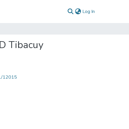
(current)
Log In
PD Tibacuy
71/12015