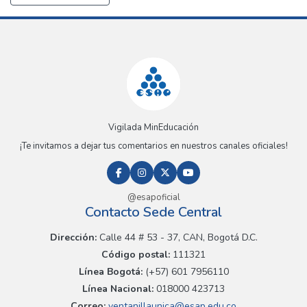
Vigilada MinEducación
¡Te invitamos a dejar tus comentarios en nuestros canales oficiales!
@esapoficial
Contacto Sede Central
Dirección:
Calle 44 # 53 - 37, CAN, Bogotá D.C.
Código postal:
111321
Línea Bogotá:
(+57) 601 7956110
Línea Nacional:
018000 423713
Correo:
ventanillaunica@esap.edu.co