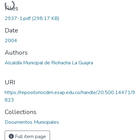
Loading...
Files
2937-1.pdf
(298.17 KB)
Date
2004
Authors
Alcaldía Municipal de Riohacha La Guajira
URI
https://repositoriocdim.esap.edu.co/handle/20.500.14471/9
823
Collections
Documentos Municipales
Full item page