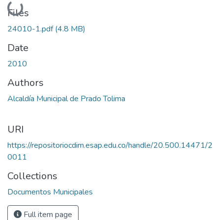
Loading...
Files
24010-1.pdf
(4.8 MB)
Date
2010
Authors
Alcaldía Municipal de Prado Tolima
URI
https://repositoriocdim.esap.edu.co/handle/20.500.14471/2
0011
Collections
Documentos Municipales
Full item page