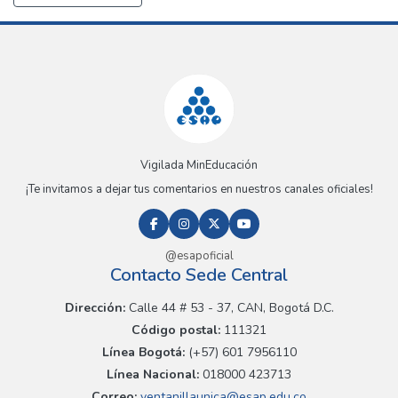
Vigilada MinEducación
¡Te invitamos a dejar tus comentarios en nuestros canales oficiales!
@esapoficial
Contacto Sede Central
Dirección:
Calle 44 # 53 - 37, CAN, Bogotá D.C.
Código postal:
111321
Línea Bogotá:
(+57) 601 7956110
Línea Nacional:
018000 423713
Correo:
ventanillaunica@esap.edu.co