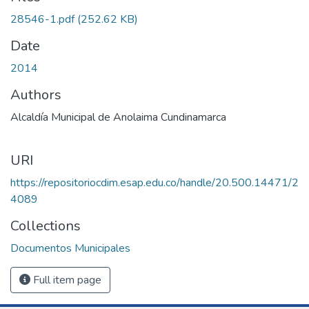
oading...
28546-1.pdf
(252.62 KB)
Date
2014
Authors
Alcaldía Municipal de Anolaima Cundinamarca
URI
https://repositoriocdim.esap.edu.co/handle/20.500.14471/2
4089
Collections
Documentos Municipales
Full item page