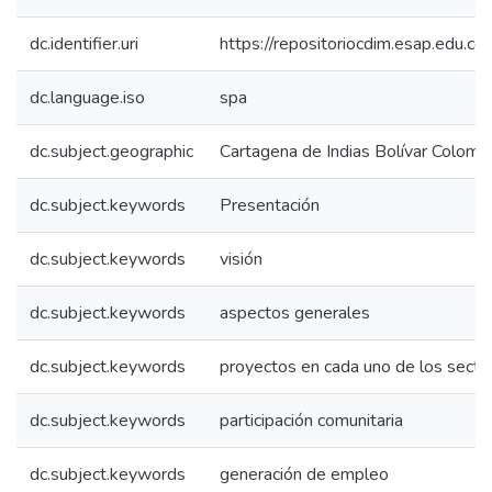
dc.identifier.uri
https://repositoriocdim.esap.edu.
dc.language.iso
spa
dc.subject.geographic
Cartagena de Indias Bolívar Colomb
dc.subject.keywords
Presentación
dc.subject.keywords
visión
dc.subject.keywords
aspectos generales
dc.subject.keywords
proyectos en cada uno de los secto
dc.subject.keywords
participación comunitaria
dc.subject.keywords
generación de empleo