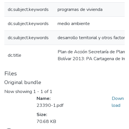
dc.subject.keywords
programas de vivienda
dc.subject.keywords
medio ambiente
dc.subject.keywords
desarrollo territorial y otros factore
Plan de Acción Secretaría de Plane
dc.title
Bolívar 2013: PA Cartagena de Ind
Files
Original bundle
Now showing
1 - 1 of 1
Name:
Down
23390-1.pdf
load
Size:
70.68 KB