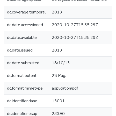
dc.coverage.temporal
2013
dc.date.accessioned
2020-10-27T15:35:29Z
dc.date.available
2020-10-27T15:35:29Z
dc.date.issued
2013
dc.date.submitted
18/10/13
dc.format.extent
28 Pag.
dc.format.mimetype
application/pdf
dc.identifier.dane
13001
dc.identifier.esap
23390