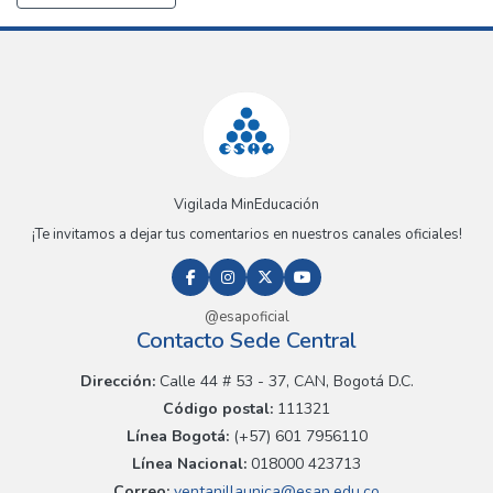
Vigilada MinEducación
¡Te invitamos a dejar tus comentarios en nuestros canales oficiales!
@esapoficial
Contacto Sede Central
Dirección:
Calle 44 # 53 - 37, CAN, Bogotá D.C.
Código postal:
111321
Línea Bogotá:
(+57) 601 7956110
Línea Nacional:
018000 423713
Correo:
ventanillaunica@esap.edu.co