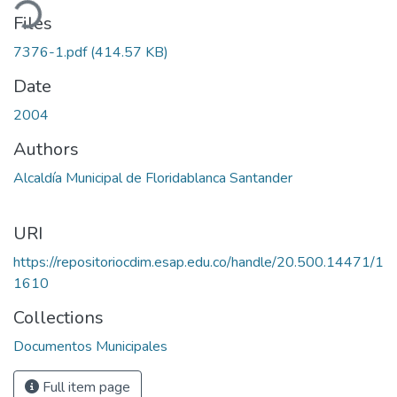
ading...
Files
7376-1.pdf
(414.57 KB)
Date
2004
Authors
Alcaldía Municipal de Floridablanca Santander
URI
https://repositoriocdim.esap.edu.co/handle/20.500.14471/1
1610
Collections
Documentos Municipales
Full item page