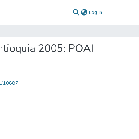
(current)
Log In
ntioquia 2005: POAI
71/10887