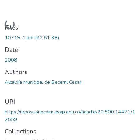
Loading...
Files
10719-1.pdf
(82.81 KB)
Date
2008
Authors
Alcaldía Municipal de Becerril Cesar
URI
https://repositoriocdim.esap.edu.co/handle/20.500.14471/1
2559
Collections