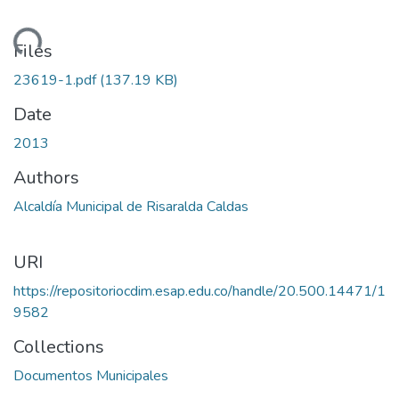
oading...
Files
23619-1.pdf
(137.19 KB)
Date
2013
Authors
Alcaldía Municipal de Risaralda Caldas
URI
https://repositoriocdim.esap.edu.co/handle/20.500.14471/1
9582
Collections
Documentos Municipales