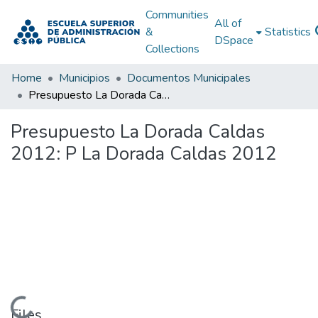
Communities
All of
&
Statistics
DSpace
Collections
Home
Municipios
Documentos Municipales
Presupuesto La Dorada Caldas 2012: P La Dorada Caldas 2012
Presupuesto La Dorada Caldas
2012: P La Dorada Caldas 2012
Loading...
Files