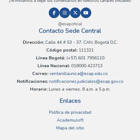
¡Te invitamos a dejar tus comentarios en nuestros canales oficiales!
@esapoficial
Contacto Sede Central
Dirección:
Calle 44 # 53 - 37, CAN, Bogotá D.C.
Código postal:
111321
Línea Bogotá:
(+57) 601 7956110
Línea Nacional:
018000 423713
Correo:
ventanillaunica@esap.edu.co
Notificaciones:
notificaciones.judiciales@esap.gov.co
Horario:
Lunes a viernes, 8 a.m. a 5 p.m.
Enlaces
Política de privacidad
Academusoft
Mapa del sitio