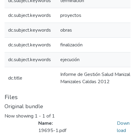
dc.subject.keywords
terminación
dc.subject.keywords
proyectos
dc.subject.keywords
obras
dc.subject.keywords
finalización
dc.subject.keywords
ejecución
Informe de Gestión Salud Manizale
dc.title
Manizales Caldas 2012
Files
Original bundle
Now showing
1 - 1 of 1
Name:
Down
19695-1.pdf
load