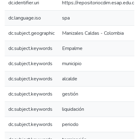
dc.identifier.uri
https://repositoriocdim.esap.edu.
dc.language.iso
spa
dc.subject.geographic
Manizales Caldas - Colombia
dc.subject.keywords
Empalme
dc.subject.keywords
municipio
dc.subject.keywords
alcalde
dc.subject.keywords
gestión
dc.subject.keywords
liquidación
dc.subject.keywords
periodo