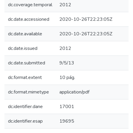
dc.coverage.temporal
2012
dc.date.accessioned
2020-10-26T22:23:05Z
dc.date.available
2020-10-26T22:23:05Z
dc.date.issued
2012
dc.date.submitted
9/5/13
dc.format.extent
10 pág.
dc.format.mimetype
application/pdf
dc.identifier.dane
17001
dc.identifier.esap
19695