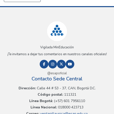
Vigilada MinEducación
¡Te invitamos a dejar tus comentarios en nuestros canales oficiales!
@esapoficial
Contacto Sede Central
Dirección:
Calle 44 # 53 - 37, CAN, Bogotá D.C.
Código postal:
111321
Línea Bogotá:
(+57) 601 7956110
Línea Nacional:
018000 423713
Correo:
ventanillaunica@esap.edu.co