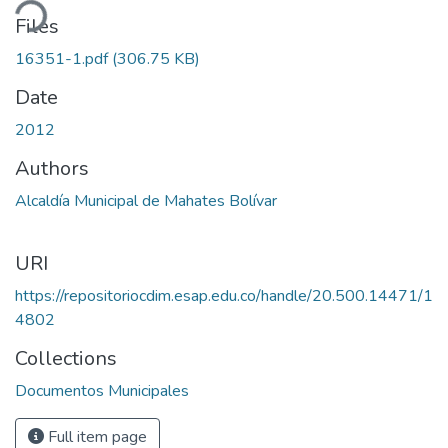
ding...
Files
16351-1.pdf
(306.75 KB)
Date
2012
Authors
Alcaldía Municipal de Mahates Bolívar
URI
https://repositoriocdim.esap.edu.co/handle/20.500.14471/1
4802
Collections
Documentos Municipales
Full item page