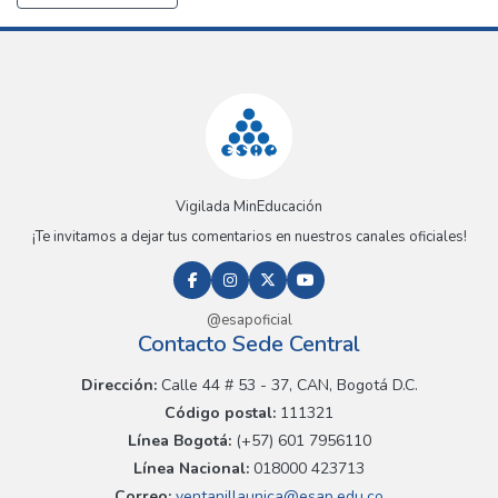
Vigilada MinEducación
¡Te invitamos a dejar tus comentarios en nuestros canales oficiales!
@esapoficial
Contacto Sede Central
Dirección:
Calle 44 # 53 - 37, CAN, Bogotá D.C.
Código postal:
111321
Línea Bogotá:
(+57) 601 7956110
Línea Nacional:
018000 423713
Correo:
ventanillaunica@esap.edu.co