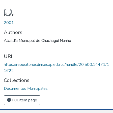
Loading...
Date
2001
Authors
Alcaldía Municipal de Chachagüí Nariño
URI
https://repositoriocdim.esap.edu.co/handle/20.500.14471/1
1622
Collections
Documentos Municipales
Full item page