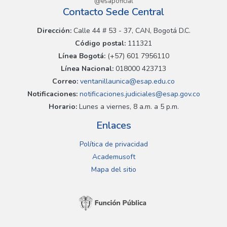
@esapoficial
Contacto Sede Central
Dirección:
Calle 44 # 53 - 37, CAN, Bogotá D.C.
Código postal:
111321
Línea Bogotá:
(+57) 601 7956110
Línea Nacional:
018000 423713
Correo:
ventanillaunica@esap.edu.co
Notificaciones:
notificaciones.judiciales@esap.gov.co
Horario:
Lunes a viernes, 8 a.m. a 5 p.m.
Enlaces
Política de privacidad
Academusoft
Mapa del sitio