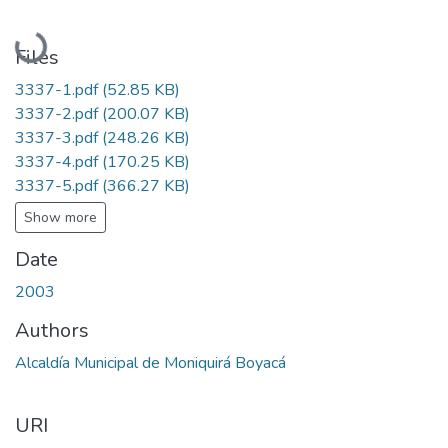
Loading...
Files
3337-1.pdf
(52.85 KB)
3337-2.pdf
(200.07 KB)
3337-3.pdf
(248.26 KB)
3337-4.pdf
(170.25 KB)
3337-5.pdf
(366.27 KB)
Show more
Date
2003
Authors
Alcaldía Municipal de Moniquirá Boyacá
URI