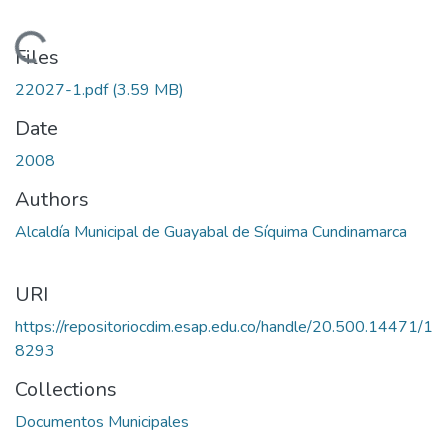
Loading...
Files
22027-1.pdf
(3.59 MB)
Date
2008
Authors
Alcaldía Municipal de Guayabal de Síquima Cundinamarca
URI
https://repositoriocdim.esap.edu.co/handle/20.500.14471/1
8293
Collections
Documentos Municipales