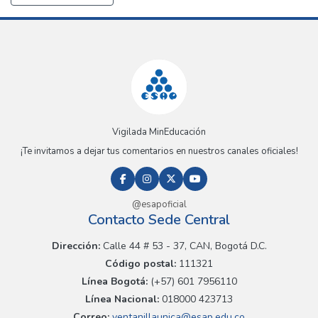
Vigilada MinEducación
¡Te invitamos a dejar tus comentarios en nuestros canales oficiales!
@esapoficial
Contacto Sede Central
Dirección:
Calle 44 # 53 - 37, CAN, Bogotá D.C.
Código postal:
111321
Línea Bogotá:
(+57) 601 7956110
Línea Nacional:
018000 423713
Correo:
ventanillaunica@esap.edu.co