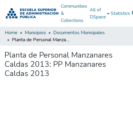
Communities
All of
&
Statistics
DSpace
Collections
Home
Municipios
Documentos Municipales
Planta de Personal Manzanares Caldas 2013: PP Manzanares Caldas 2013
Planta de Personal Manzanares
Caldas 2013: PP Manzanares
Caldas 2013
Loading...