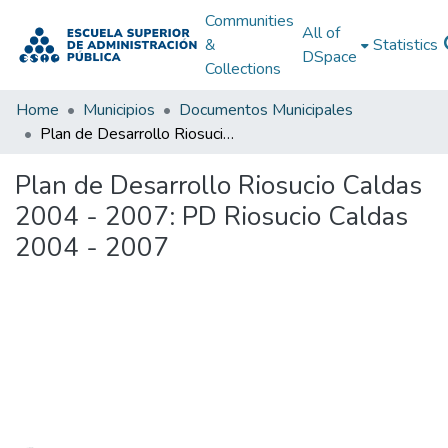
Communities
All of
&
Statistics
DSpace
Collections
Home
Municipios
Documentos Municipales
Plan de Desarrollo Riosucio Caldas 2004 - 2007: PD Riosucio Caldas 2004 - 2007
Plan de Desarrollo Riosucio Caldas
2004 - 2007: PD Riosucio Caldas
2004 - 2007
Loading...