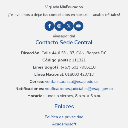
Vigilada MinEducación
¡Te invitamos a dejar tus comentarios en nuestros canales oficiales!
@esapoficial
Contacto Sede Central
Dirección:
Calle 44 # 53 - 37, CAN, Bogotá D.C.
Código postal:
111321
Línea Bogotá:
(+57) 601 7956110
Línea Nacional:
018000 423713
Correo:
ventanillaunica@esap.edu.co
Notificaciones:
notificaciones.judiciales@esap.gov.co
Horario:
Lunes a viernes, 8 a.m. a 5 p.m.
Enlaces
Política de privacidad
Academusoft