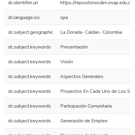
dc.identifier.uri
https://repositoriocdim.esap.edu.
dc.language.iso
spa
dc.subject.geographic
La Dorada- Caldas- Colombia
dc.subject.keywords
Presentación
dc.subject.keywords
Visión
dc.subject.keywords
Aspectos Generales
dc.subject.keywords
Proyectos En Cada Uno de Los Sec
dc.subject.keywords
Participación Comunitaria
dc.subject.keywords
Generación de Empleo