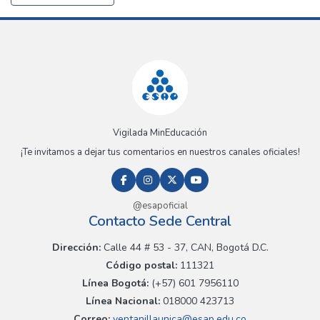
Vigilada MinEducación
¡Te invitamos a dejar tus comentarios en nuestros canales oficiales!
@esapoficial
Contacto Sede Central
Dirección:
Calle 44 # 53 - 37, CAN, Bogotá D.C.
Código postal:
111321
Línea Bogotá:
(+57) 601 7956110
Línea Nacional:
018000 423713
Correo:
ventanillaunica@esap.edu.co