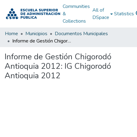
Communities
All of
&
Statistics
DSpace
Collections
Home
Municipios
Documentos Municipales
Informe de Gestión Chigorodó Antioquia 2012: IG Chigorodó Antioquia 2012
Informe de Gestión Chigorodó
Antioquia 2012: IG Chigorodó
Antioquia 2012
Loading...