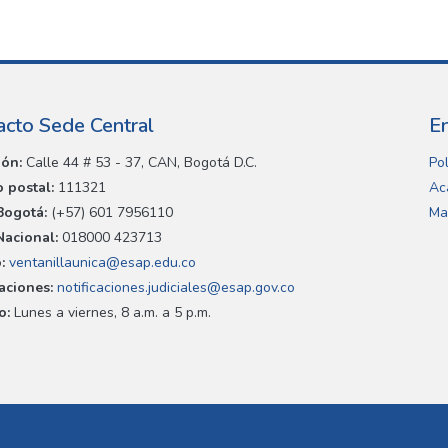
acto Sede Central
E
ión:
Calle 44 # 53 - 37, CAN, Bogotá D.C.
Pol
 postal:
111321
Ac
Bogotá:
(+57) 601 7956110
Ma
Nacional:
018000 423713
:
ventanillaunica@esap.edu.co
caciones:
notificaciones.judiciales@esap.gov.co
o:
Lunes a viernes, 8 a.m. a 5 p.m.