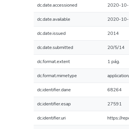
dc.date.accessioned
2020-10-
dc.date.available
2020-10-
dc.date.issued
2014
dc.date.submitted
20/5/14
dc.format.extent
1 pág.
dc.format.mimetype
application
dc.identifier.dane
68264
dc.identifier.esap
27591
dc.identifier.uri
https://r