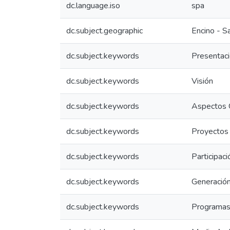
dc.language.iso
spa
dc.subject.geographic
Encino - S
dc.subject.keywords
Presentac
dc.subject.keywords
Visión
dc.subject.keywords
Aspectos 
dc.subject.keywords
Proyectos
dc.subject.keywords
Participac
dc.subject.keywords
Generació
dc.subject.keywords
Programas