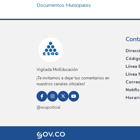
Documentos Municipales
Cont
Direcc
Código
Línea 
Vigilada MinEducación
Línea 
¡Te invitamos a dejar tus comentarios en
Correo
nuestros canales oficiales!
Notifi
Horari
@esapoficial