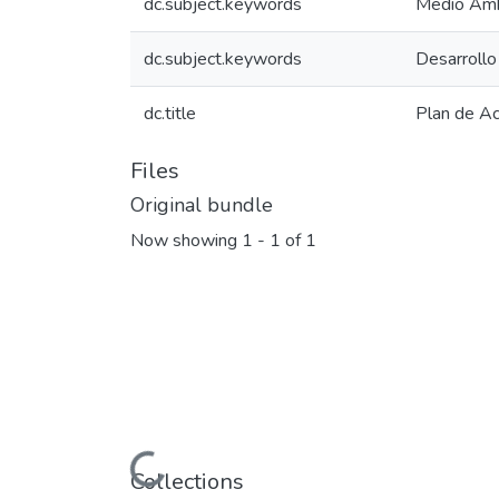
dc.subject.keywords
Medio Am
dc.subject.keywords
Desarrollo 
dc.title
Plan de A
Files
Original bundle
Now showing
1 - 1 of 1
Loading...
Collections