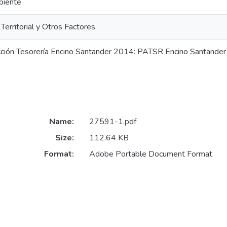
biente
Territorial y Otros Factores
cción Tesorería Encino Santander 2014: PATSR Encino Santande
Name:
27591-1.pdf
Size:
112.64 KB
Format:
Adobe Portable Document Format