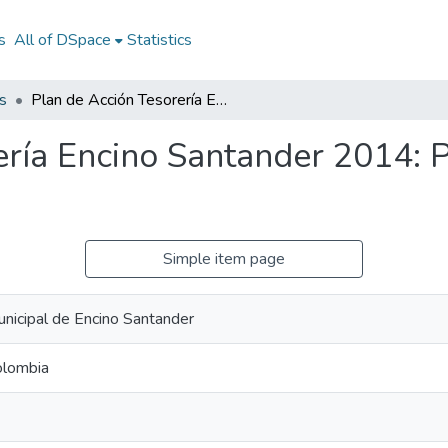
s
All of DSpace
Statistics
s
Plan de Acción Tesorería Encino Santander 2014: PATSR Encino Santander 2014
ería Encino Santander 2014:
Simple item page
unicipal de Encino Santander
olombia