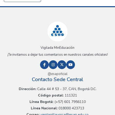
Vigilada MinEducación
¡Te invitamos a dejar tus comentarios en nuestros canales oficiales!
@esapoficial
Contacto Sede Central
Dirección:
Calle 44 # 53 - 37, CAN, Bogotá D.C.
Código postal:
111321
Línea Bogotá:
(+57) 601 7956110
Línea Nacional:
018000 423713
Correo:
ventanillaunica@esap.edu.co