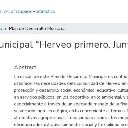
s
All of DSpace
Statistics
s
Plan de Desarrollo Municipal “Herveo primero, Juntos podemos” 2020-2024
unicipal “Herveo primero, Ju
Abstract
La misión de este Plan de Desarrollo Municipal es contrib
satisfacer las necesidades dela comunidad de Herveo en 
protección y desarrollo social, económico, educativo, cultur
en servicios públicos, en los deportivo, en lo ambiental, y e
especialmente a través de un adecuado manejo de la fina
su vocación agro-ecológica, en lo concerniente al tema ca
alternativas agropecuarias. Trabajar para alcanzar los mej
eficiencia administrativa, bienestar social y flexibilidad 