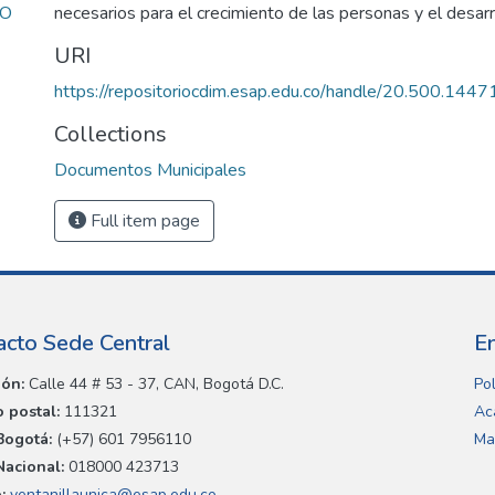
EO
necesarios para el crecimiento de las personas y el desarro
URI
https://repositoriocdim.esap.edu.co/handle/20.500.144
Collections
Documentos Municipales
Full item page
acto Sede Central
E
ión:
Calle 44 # 53 - 37, CAN, Bogotá D.C.
Pol
 postal:
111321
Ac
Bogotá:
(+57) 601 7956110
Ma
Nacional:
018000 423713
:
ventanillaunica@esap.edu.co