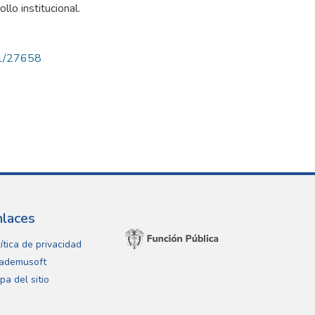
llo institucional.
71/27658
nlaces
ítica de privacidad
ademusoft
pa del sitio