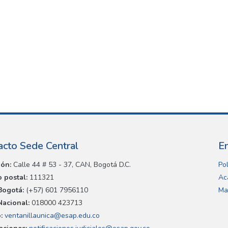
acto Sede Central
E
ión:
Calle 44 # 53 - 37, CAN, Bogotá D.C.
Pol
 postal:
111321
Ac
Bogotá:
(+57) 601 7956110
Ma
Nacional:
018000 423713
:
ventanillaunica@esap.edu.co