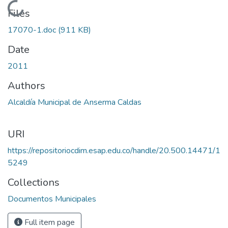
Loading...
Files
17070-1.doc
(911 KB)
Date
2011
Authors
Alcaldía Municipal de Anserma Caldas
URI
https://repositoriocdim.esap.edu.co/handle/20.500.14471/1
5249
Collections
Documentos Municipales
Full item page