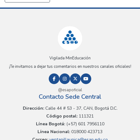
Vigilada MinEducación
¡Te invitamos a dejar tus comentarios en nuestros canales oficiales!
@esapoficial
Contacto Sede Central
Dirección:
Calle 44 # 53 - 37, CAN, Bogotá D.C.
Código postal:
111321
Línea Bogotá:
(+57) 601 7956110
Línea Nacional:
018000 423713
Correo:
ventanillaunica@esap.edu.co