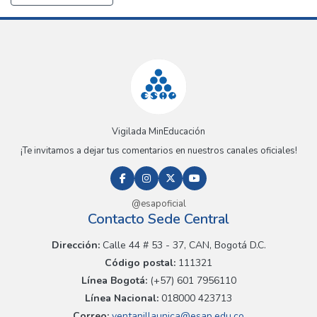
Vigilada MinEducación
¡Te invitamos a dejar tus comentarios en nuestros canales oficiales!
@esapoficial
Contacto Sede Central
Dirección:
Calle 44 # 53 - 37, CAN, Bogotá D.C.
Código postal:
111321
Línea Bogotá:
(+57) 601 7956110
Línea Nacional:
018000 423713
Correo:
ventanillaunica@esap.edu.co