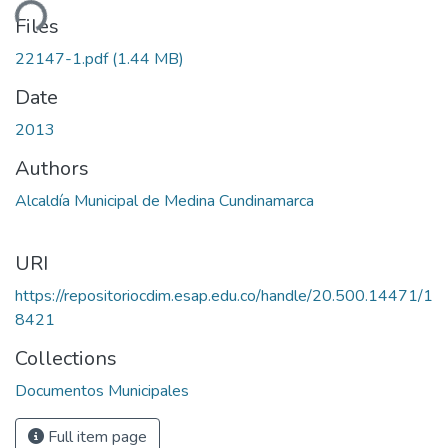
ding...
Files
22147-1.pdf
(1.44 MB)
Date
2013
Authors
Alcaldía Municipal de Medina Cundinamarca
URI
https://repositoriocdim.esap.edu.co/handle/20.500.14471/1
8421
Collections
Documentos Municipales
Full item page