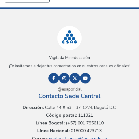
Vigilada MinEducación
¡Te invitamos a dejar tus comentarios en nuestros canales oficiales!
@esapoficial
Contacto Sede Central
Dirección:
Calle 44 # 53 - 37, CAN, Bogotá D.C.
Código postal:
111321
Línea Bogotá:
(+57) 601 7956110
Línea Nacional:
018000 423713
Correo:
ventanillaunica@esap.edu.co