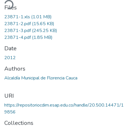
ding...
Files
23871-1.xls
(1.01 MB)
23871-2.pdf
(15.65 KB)
23871-3.pdf
(245.25 KB)
23871-4.pdf
(1.85 MB)
Date
2012
Authors
Alcaldía Municipal de Florencia Cauca
URI
https://repositoriocdim.esap.edu.co/handle/20.500.14471/1
9856
Collections