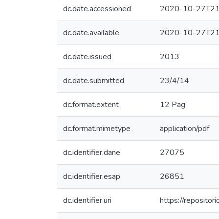
dc.date.accessioned
2020-10-27T21
dc.date.available
2020-10-27T21
dc.date.issued
2013
dc.date.submitted
23/4/14
dc.format.extent
12 Pag
dc.format.mimetype
application/pdf
dc.identifier.dane
27075
dc.identifier.esap
26851
dc.identifier.uri
https://reposito