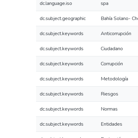
dc.language.iso
spa
dc.subject.geographic
Bahía Solano- Ch
dc.subject.keywords
Anticorrupción
dc.subject.keywords
Ciudadano
dc.subject.keywords
Corrupción
dc.subject.keywords
Metodología
dc.subject.keywords
Riesgos
dc.subject.keywords
Normas
dc.subject.keywords
Entidades