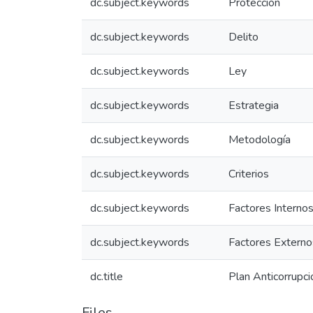
dc.subject.keywords
Protección
dc.subject.keywords
Delito
dc.subject.keywords
Ley
dc.subject.keywords
Estrategia
dc.subject.keywords
Metodología
dc.subject.keywords
Criterios
dc.subject.keywords
Factores Interno
dc.subject.keywords
Factores Externo
dc.title
Plan Anticorrupc
Files