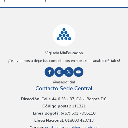
Vigilada MinEducación
¡Te invitamos a dejar tus comentarios en nuestros canales oficiales!
@esapoficial
Contacto Sede Central
Dirección:
Calle 44 # 53 - 37, CAN, Bogotá D.C.
Código postal:
111321
Línea Bogotá:
(+57) 601 7956110
Línea Nacional:
018000 423713
Correo:
ventanillaunica@esap.edu.co