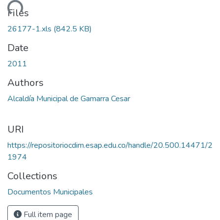
ading...
Files
26177-1.xls
(842.5 KB)
Date
2011
Authors
Alcaldía Municipal de Gamarra Cesar
URI
https://repositoriocdim.esap.edu.co/handle/20.500.14471/2
1974
Collections
Documentos Municipales
Full item page