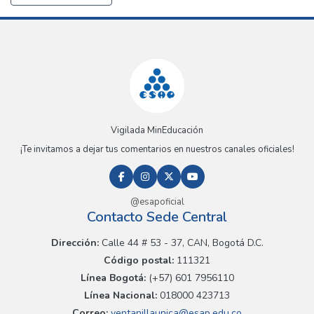
Vigilada MinEducación
¡Te invitamos a dejar tus comentarios en nuestros canales oficiales!
@esapoficial
Contacto Sede Central
Dirección:
Calle 44 # 53 - 37, CAN, Bogotá D.C.
Código postal:
111321
Línea Bogotá:
(+57) 601 7956110
Línea Nacional:
018000 423713
Correo:
ventanillaunica@esap.edu.co