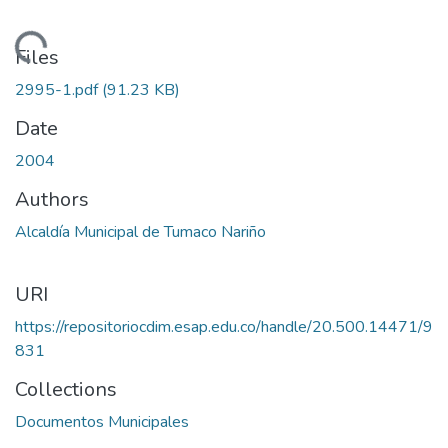
Loading...
Files
2995-1.pdf
(91.23 KB)
Date
2004
Authors
Alcaldía Municipal de Tumaco Nariño
URI
https://repositoriocdim.esap.edu.co/handle/20.500.14471/9
831
Collections
Documentos Municipales