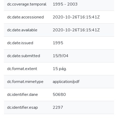
dc.coverage.temporal
1995 - 2003
dc.date.accessioned
2020-10-26T16:15:41Z
dc.date.available
2020-10-26T16:15:41Z
dc.date.issued
1995
dc.date.submitted
15/9/04
dc.format.extent
15 pág.
dc.format.mimetype
application/pdf
dc.identifier.dane
50680
dc.identifier.esap
2297