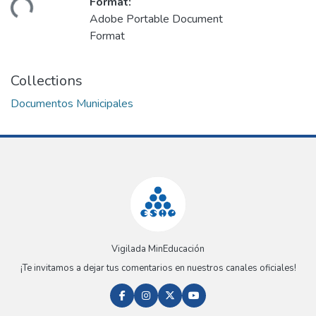
Format:
ding...
Adobe Portable Document
Format
Collections
Documentos Municipales
Vigilada MinEducación
¡Te invitamos a dejar tus comentarios en nuestros canales oficiales!