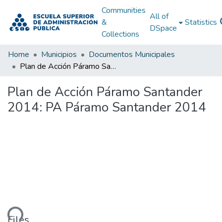
Communities
All of
&
Statistics
DSpace
Collections
Home
Municipios
Documentos Municipales
Plan de Acción Páramo Santander 2014: PA Páramo Santander 2014
Plan de Acción Páramo Santander
2014: PA Páramo Santander 2014
ding...
Files