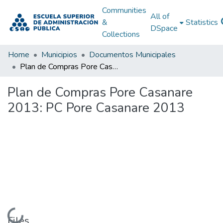
Communities
All of
&
Statistics
DSpace
Collections
Home
Municipios
Documentos Municipales
Plan de Compras Pore Casanare 2013: PC Pore Casanare 2013
Plan de Compras Pore Casanare
2013: PC Pore Casanare 2013
Loading...
Files