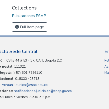
Collections
Publicaciones ESAP
Full item page
acto Sede Central
E
ión:
Calle 44 # 53 - 37, CAN, Bogotá D.C.
Pol
 postal:
111321
Ac
Bogotá:
(+57) 601 7956110
Ma
Nacional:
018000 423713
:
ventanillaunica@esap.edu.co
caciones:
notificaciones.judiciales@esap.gov.co
o:
Lunes a viernes, 8 a.m. a 5 p.m.