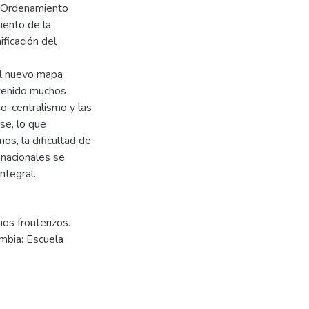
l Ordenamiento
miento de la
ificación del
el nuevo mapa
 tenido muchos
mo-centralismo y las
se, lo que
os, la dificultad de
 nacionales se
ntegral.
os fronterizos.
ombia: Escuela