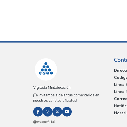
Cont
Direcc
Código
Línea 
Vigilada MinEducación
Línea 
¡Te invitamos a dejar tus comentarios en
Correo
nuestros canales oficiales!
Notifi
Horari
@esapoficial