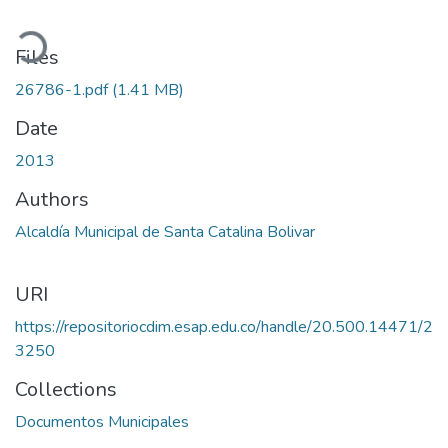
oading...
Files
26786-1.pdf
(1.41 MB)
Date
2013
Authors
Alcaldía Municipal de Santa Catalina Bolivar
URI
https://repositoriocdim.esap.edu.co/handle/20.500.14471/2
3250
Collections
Documentos Municipales