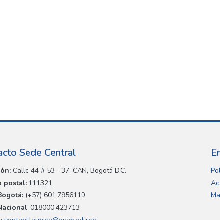
acto Sede Central
E
ión:
Calle 44 # 53 - 37, CAN, Bogotá D.C.
Pol
 postal:
111321
Ac
Bogotá:
(+57) 601 7956110
Ma
Nacional:
018000 423713
:
ventanillaunica@esap.edu.co