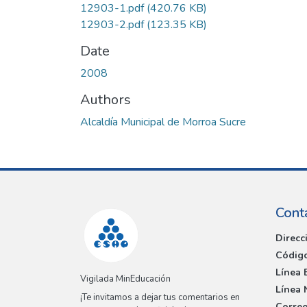
12903-1.pdf
(420.76 KB)
12903-2.pdf
(123.35 KB)
Date
2008
Authors
Alcaldía Municipal de Morroa Sucre
Cont
Direcc
Código
Línea 
Vigilada MinEducación
Línea 
¡Te invitamos a dejar tus comentarios en
Correo