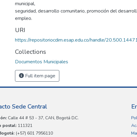
municipal,
seguridad, desarrollo comunitario, promoción del desarrol
empleo.
URI
https://repositoriocdim.esap.edu.co/handle/20.500.144
Collections
Documentos Municipales
Full item page
acto Sede Central
E
ión:
Calle 44 # 53 - 37, CAN, Bogotá D.C.
Pol
 postal:
111321
Ac
Bogotá:
(+57) 601 7956110
Ma