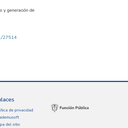
lo y generación de
71/27514
nlaces
ítica de privacidad
ademusoft
pa del sitio