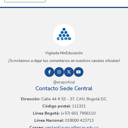
Vigilada MinEducación
¡Te invitamos a dejar tus comentarios en nuestros canales oficiales!
@esapoficial
Contacto Sede Central
Dirección:
Calle 44 # 53 - 37, CAN, Bogotá D.C.
Código postal:
111321
Línea Bogotá:
(+57) 601 7956110
Línea Nacional:
018000 423713
Correo:
ventanillaunica@esap.edu.co