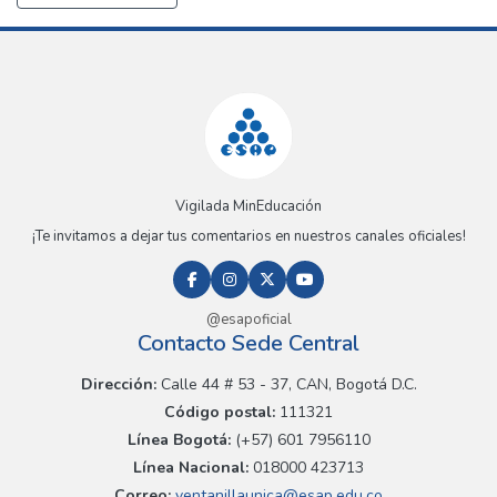
Vigilada MinEducación
¡Te invitamos a dejar tus comentarios en nuestros canales oficiales!
@esapoficial
Contacto Sede Central
Dirección:
Calle 44 # 53 - 37, CAN, Bogotá D.C.
Código postal:
111321
Línea Bogotá:
(+57) 601 7956110
Línea Nacional:
018000 423713
Correo:
ventanillaunica@esap.edu.co