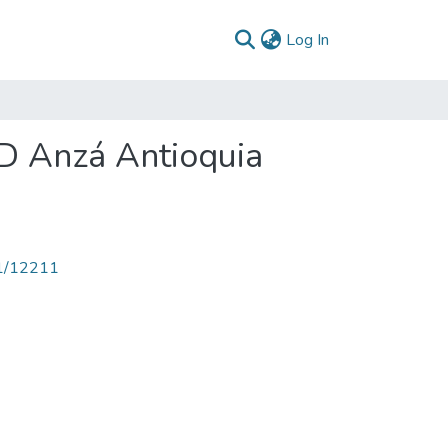
(current)
Log In
PD Anzá Antioquia
71/12211