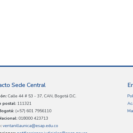
acto Sede Central
E
ión:
Calle 44 # 53 - 37, CAN, Bogotá D.C.
Pol
 postal:
111321
Ac
Bogotá:
(+57) 601 7956110
Ma
Nacional:
018000 423713
:
ventanillaunica@esap.edu.co