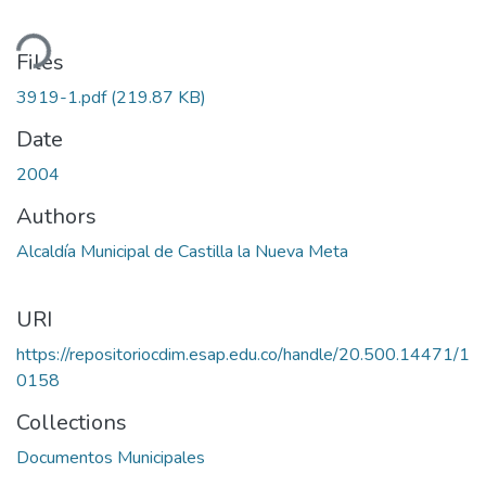
ding...
Files
3919-1.pdf
(219.87 KB)
Date
2004
Authors
Alcaldía Municipal de Castilla la Nueva Meta
URI
https://repositoriocdim.esap.edu.co/handle/20.500.14471/1
0158
Collections
Documentos Municipales