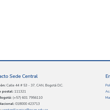
acto Sede Central
E
ión:
Calle 44 # 53 - 37, CAN, Bogotá D.C.
Pol
 postal:
111321
Ac
Bogotá:
(+57) 601 7956110
Ma
Nacional:
018000 423713
:
ventanillaunica@esap.edu.co