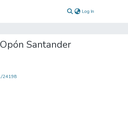
(current)
Log In
l Opón Santander
71/24198