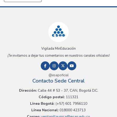
Vigilada MinEducación
¡Te invitamos a dejar tus comentarios en nuestros canales oficiales!
@esapoficial
Contacto Sede Central
Dirección:
Calle 44 # 53 - 37, CAN, Bogotá D.C.
Código postal:
111321
Línea Bogotá:
(+57) 601 7956110
Línea Nacional:
018000 423713
Correo:
ventanillaunica@esap.edu.co