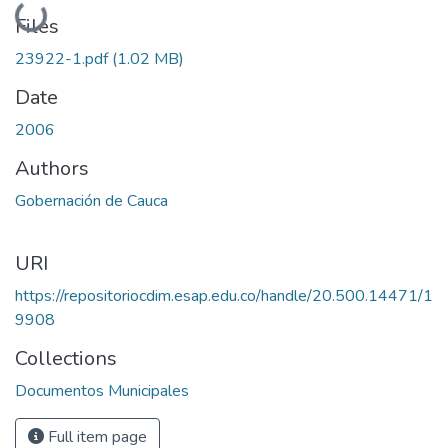
Loading...
Files
23922-1.pdf
(1.02 MB)
Date
2006
Authors
Gobernación de Cauca
URI
https://repositoriocdim.esap.edu.co/handle/20.500.14471/1
9908
Collections
Documentos Municipales
Full item page