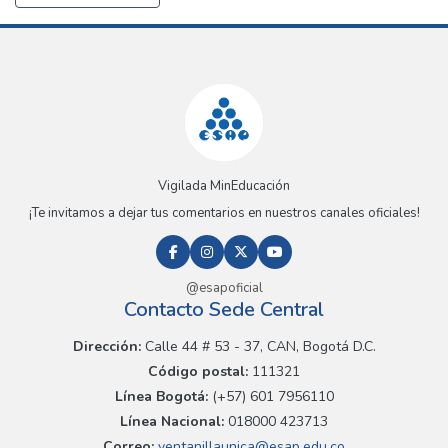
Vigilada MinEducación
¡Te invitamos a dejar tus comentarios en nuestros canales oficiales!
@esapoficial
Contacto Sede Central
Dirección:
Calle 44 # 53 - 37, CAN, Bogotá D.C.
Código postal:
111321
Línea Bogotá:
(+57) 601 7956110
Línea Nacional:
018000 423713
Correo:
ventanillaunica@esap.edu.co