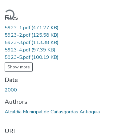
ading...
Files
5923-1.pdf
(471.27 KB)
5923-2.pdf
(125.58 KB)
5923-3.pdf
(113.38 KB)
5923-4.pdf
(97.39 KB)
5923-5.pdf
(100.19 KB)
Show more
Date
2000
Authors
Alcaldía Municipal de Cañasgordas Antioquia
URI