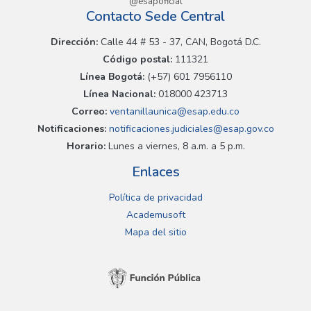
@esapoficial
Contacto Sede Central
Dirección:
Calle 44 # 53 - 37, CAN, Bogotá D.C.
Código postal:
111321
Línea Bogotá:
(+57) 601 7956110
Línea Nacional:
018000 423713
Correo:
ventanillaunica@esap.edu.co
Notificaciones:
notificaciones.judiciales@esap.gov.co
Horario:
Lunes a viernes, 8 a.m. a 5 p.m.
Enlaces
Política de privacidad
Academusoft
Mapa del sitio