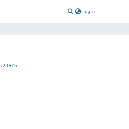
(current)
Log In
1
71/23975