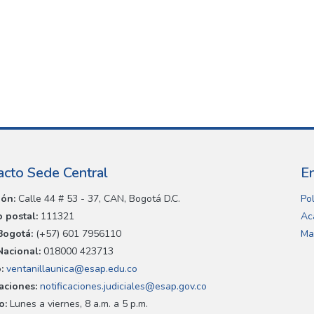
acto Sede Central
E
ión:
Calle 44 # 53 - 37, CAN, Bogotá D.C.
Pol
 postal:
111321
Ac
Bogotá:
(+57) 601 7956110
Ma
Nacional:
018000 423713
:
ventanillaunica@esap.edu.co
caciones:
notificaciones.judiciales@esap.gov.co
o:
Lunes a viernes, 8 a.m. a 5 p.m.