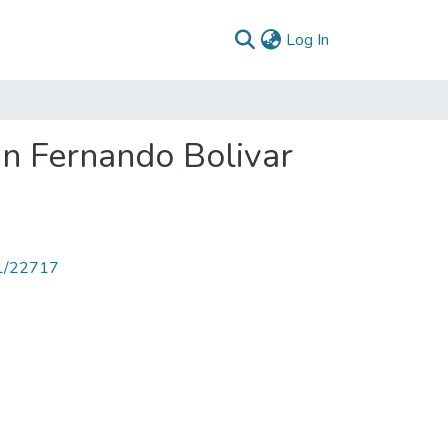
(current)
Log In
an Fernando Bolivar
71/22717