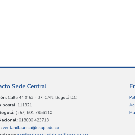
acto Sede Central
E
ión:
Calle 44 # 53 - 37, CAN, Bogotá D.C.
Pol
 postal:
111321
Ac
Bogotá:
(+57) 601 7956110
Ma
Nacional:
018000 423713
:
ventanillaunica@esap.edu.co